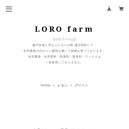
LORO farm
【ロロファーム】
瀬戸内海に浮かぶレモンの島 瀬戸田町にて、
化学農薬の代わりに愛情を撒いて柑橘を育てております。
化学農薬・化学肥料・防腐剤・除草剤・ワックスは
一切使用しておりません。
Home
レモン
グリーン