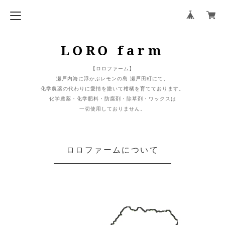
LORO farm
【ロロファーム】
瀬戸内海に浮かぶレモンの島 瀬戸田町にて、
化学農薬の代わりに愛情を撒いて柑橘を育てております。
化学農薬・化学肥料・防腐剤・除草剤・ワックスは
一切使用しておりません。
ロロファームについて